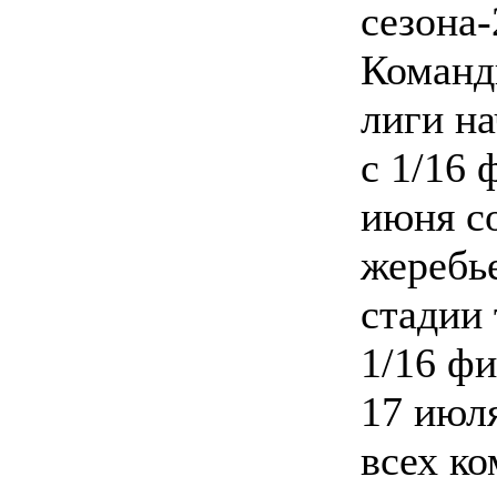
сезона-
Команд
лиги н
с 1/16 
июня с
жеребь
стадии
1/16 ф
17 июл
всех ко