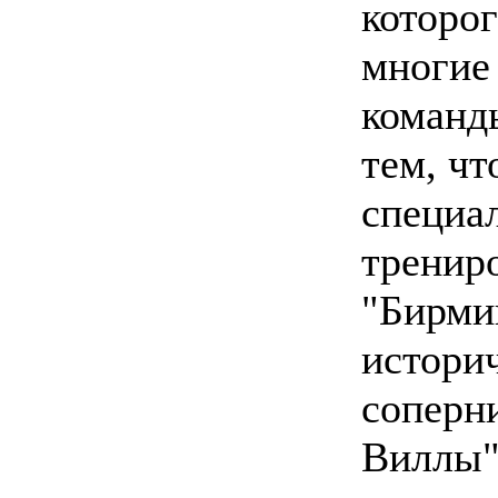
которог
многие
команд
тем, чт
специа
тренир
"Бирми
истори
соперн
Виллы"