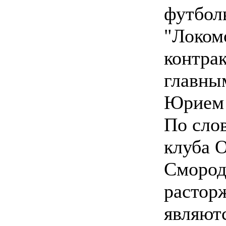
футбол
"Локом
контра
главны
Юрием 
По сло
клуба 
Смород
растор
являют