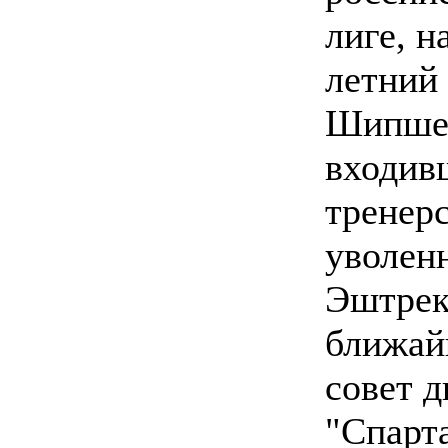
лиге, н
летний
Шипшев
входив
тренер
уволен
Эштрек
ближай
совет д
"Спарта