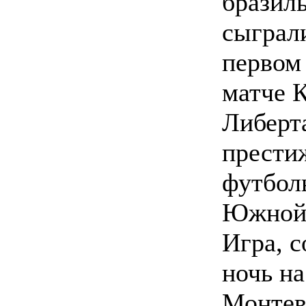
бразил
сыграл
первом
матче 
Либерт
прести
футбол
Южной
Игра, с
ночь на
Монтев