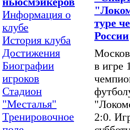
ньюсмэйкеров
"Локом
Информация о
туре ч
клубе
России
История клуба
Достижения
Москов
Биографии
в игре 
игроков
чемпио
Стадион
футбол
"Месталья"
"Локом
Тренировочное
2:0. Иг
поле
субботу