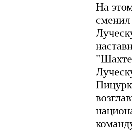
На этом
сменил
Луческ
настав
"Шахте
Луческ
Пицурк
возгла
национ
команду