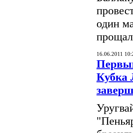
провес
один ма
прощал
16.06.2011 10:
Первы
Кубка 
завер
Уругва
"Пенья