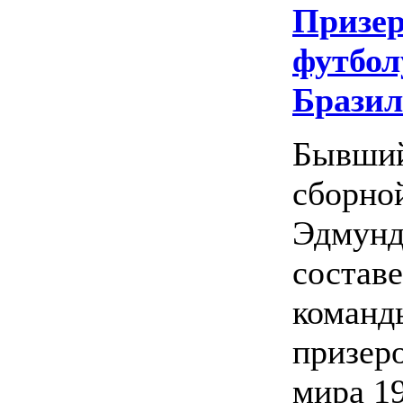
Призер
футбол
Брази
Бывши
сборно
Эдмунд
состав
команд
призер
мира 19