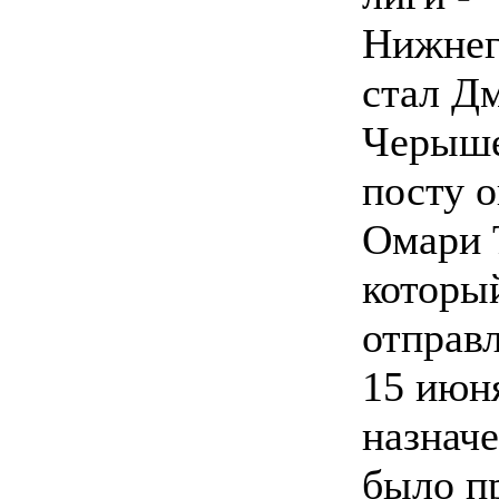
Нижнег
стал Д
Черыше
посту 
Омари 
которы
отправл
15 июн
назнач
было п