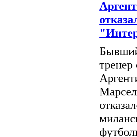
Аргент
отказа
"Инте
Бывший
тренер
Аргент
Марсел
отказал
миланс
футбол