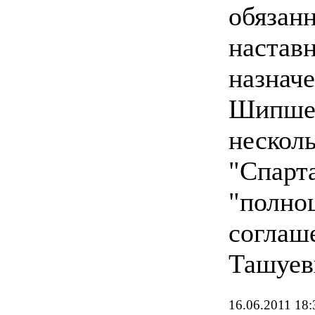
обязан
настав
назнач
Шипшев
несколь
"Спарт
"полно
соглаш
Ташуев
16.06.2011 18: