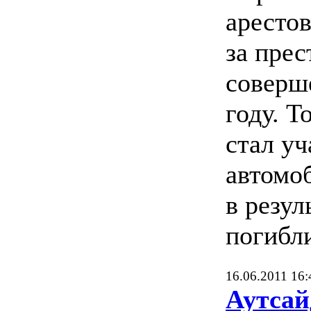
аресто
за прес
соверш
году. Т
стал у
автомо
в резул
погибли
16.06.2011 16:
Аутсай