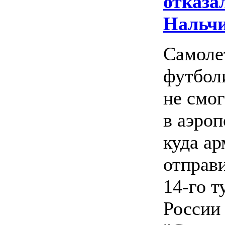
отказа
Нальч
Самоле
футбол
не смо
в аэроп
куда а
отправ
14-го т
России