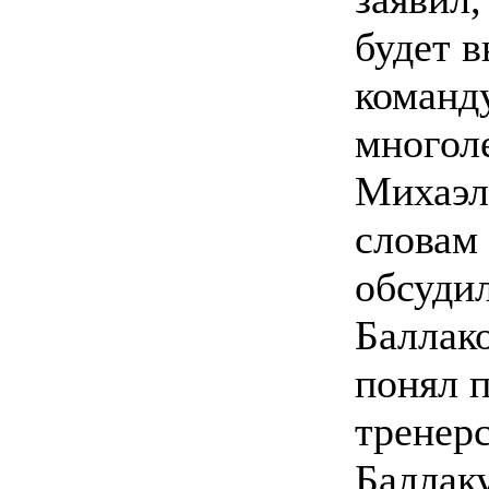
будет в
команд
многол
Михаэл
словам 
обсудил
Баллак
понял 
тренерс
Баллак