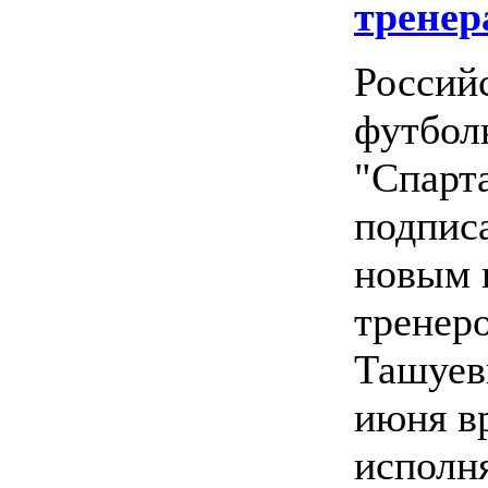
тренер
Россий
футбол
"Спарта
подписа
новым 
тренер
Ташуев
июня в
испол