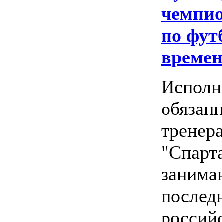
чемпио
по фут
времен
Испол
обязанн
тренера
"Спарта
занима
последн
россий