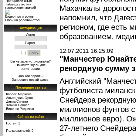
Тренерский штаб
Таблица Ла-Лиги
Махачкалы дорогост
Расписание матчей
напомнил, что Даге
Видео про игроков
Обои на рабочий стол
регионом, где есть м
Авторизация
образованием, меди
Логин
Пароль
12.07.2011 16:25:09
"Манчестер Юнайт
Вы не зарегистрированы?
Нажмите здесь
для
рекордную сумму з
регистрации.
Забыли пароль?
Английский "Манчес
Запросите новый
здесь
.
Последние статьи
футболиста миланск
Карлос Марчена
Снейдера рекордную 
Асьер дель Орно
Давид Сильва
Хоакин Санчес
миллионов фунтов ст
Висенте Родригес
миллионов евро). Ож
Сейчас на сайте
Гостей: 1
27-летнего Снейдера
Пользователей: 0