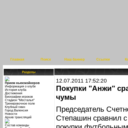
Главная
Поиск
Наш баннер
Ссылки
К
Разделы
12.07.2011 17:52:20
Прием ньюсмэйкеров
Покупки "Анжи" ср
Информация о клубе
История клуба
Достижения
чумы
Биографии игроков
Стадион "Месталья"
Тренировочное поле
Председатель Счетн
Клубный гимн
Город Валенсия
Новости
Степашин сравнил с
Архив трансляций
покупки футбольным
Состав команды