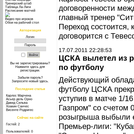
Тренерский штаб
договоренности меж
Таблица Ла-Лиги
Расписание матчей
главный тренер "Сит
Видео про игроков
Обои на рабочий стол
Переход состоится, 
Авторизация
договорится с Тевес
Логин
Пароль
17.07.2011 22:28:53
ЦСКА вылетел из 
Вы не зарегистрированы?
по футболу
Нажмите здесь
для
регистрации.
Действующий облада
Забыли пароль?
Запросите новый
здесь
.
футболу ЦСКА прекр
Последние статьи
Карлос Марчена
уступив в матче 1/1
Асьер дель Орно
Давид Сильва
Газпром" со счетом 
Хоакин Санчес
Висенте Родригес
розыгрыша выбыли 
Сейчас на сайте
Премьер-лиги: "Куба
Гостей: 2
Пользователей: 0