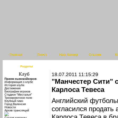
Главная
Поиск
Наш баннер
Ссылки
К
Разделы
18.07.2011 11:15:29
Прием ньюсмэйкеров
"Манчестер Сити" 
Информация о клубе
История клуба
Карлоса Тевеса
Достижения
Биографии игроков
Стадион "Месталья"
Тренировочное поле
Английский футболь
Клубный гимн
Город Валенсия
согласился продать 
Новости
Архив трансляций
Карлоса Тевеса в бр
Состав команды