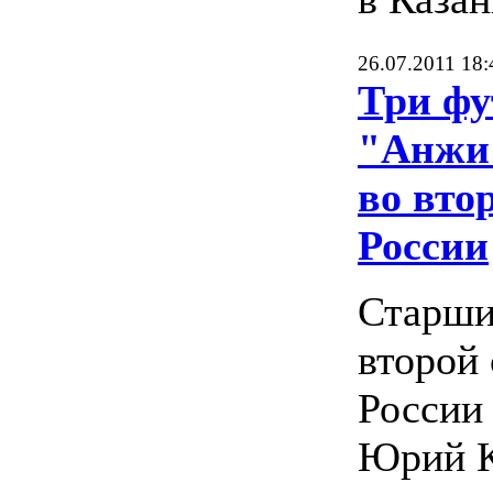
26.07.2011 18:
Три фу
"Анжи
во вто
России
Старши
второй
России
Юрий К