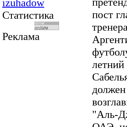
претен
izuhadow
пост гл
Статистика
тренер
Реклама
Аргент
футболу
летний
Сабель
должен
возглав
"Аль-Д
ОАЭ, но