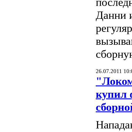
послед
Данни 
регуля
вызыва
сборну
26.07.2011 10:
"Локо
купил 
сборно
Напад