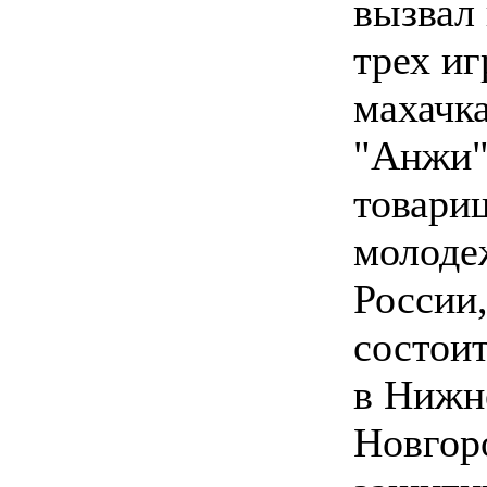
вызвал
трех иг
махачк
"Анжи"
товари
молоде
России
состоит
в Нижн
Новгор