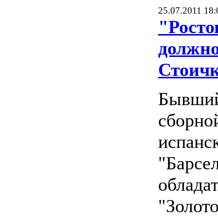
25.07.2011 18:
"Росто
должно
Стоич
Бывший
сборно
испанс
"Барсе
облада
"Золото