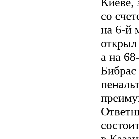
Киеве, 
со счет
на 6-й 
открыл
а на 68
Бибрас
пенальт
преиму
Ответн
состоит
в Казан