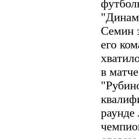
футбол
"Динам
Семин з
его ком
хватил
в матче
"Рубин
квалиф
раунде
чемпион