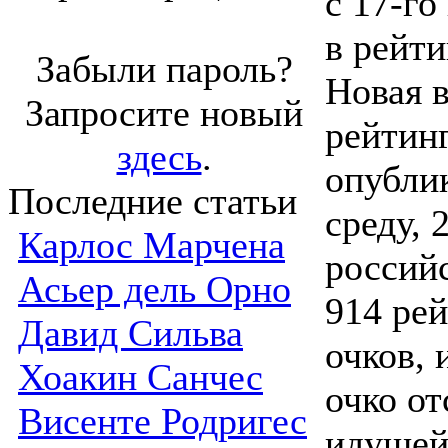
с 17-го
в рейт
Забыли пароль?
Новая 
Запросите новый
рейтин
здесь
.
опубли
Последние статьи
среду, 
Карлос Марчена
россий
Асьер дель Орно
914 ре
Давид Сильва
очков, 
Хоакин Санчес
очко от
Висенте Родригес
идущей