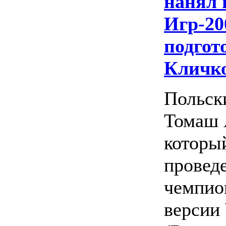
нанял 
Игр-20
подгот
Кличк
Польск
Томаш 
которы
проведе
чемпио
верси