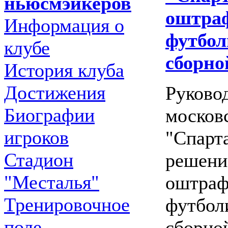
ньюсмэйкеров
оштра
Информация о
футбол
клубе
сборно
История клуба
Достижения
Руково
Биографии
москов
игроков
"Спарт
Стадион
решени
"Месталья"
оштраф
Тренировочное
футбол
поле
сборно