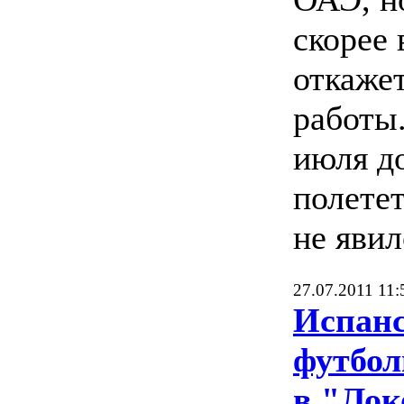
скорее 
откажет
работы.
июля д
полетет
не явил
27.07.2011 11:
Испан
футбол
в "Лок