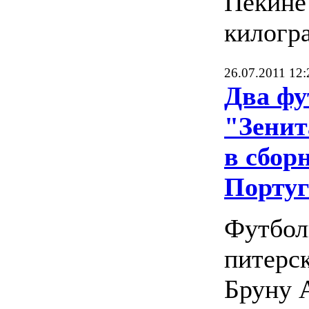
Пекине 
килогр
26.07.2011 12:
Два фу
"Зени
в сбор
Порту
Футбол
питерск
Бруну 