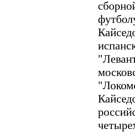
сборно
футбол
Кайсед
испанс
"Левант
москов
"Локом
Кайсед
россий
четыре