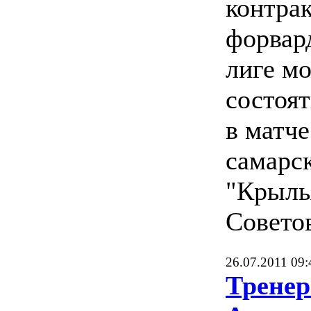
контра
форвар
лиге м
состоят
в матче
самарс
"Крыль
Советов
26.07.2011 09:
Тренер