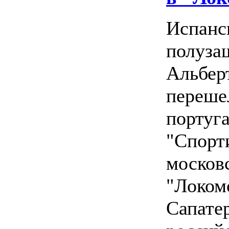
Испанс
полуза
Альбер
переше
португ
"Спорт
москов
"Локом
Сапате