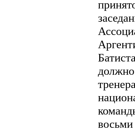
принят
заседа
Ассоци
Аргент
Батист
должно
тренер
национ
команд
восьми