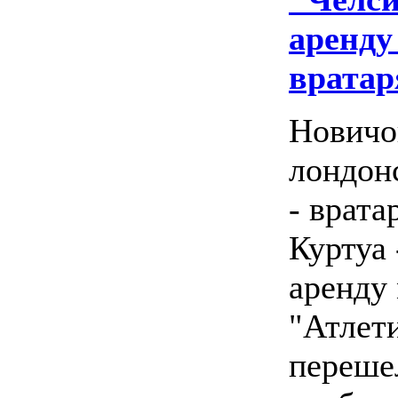
аренду
вратар
Новичо
лондон
- врата
Куртуа 
аренду
"Атлети
переше