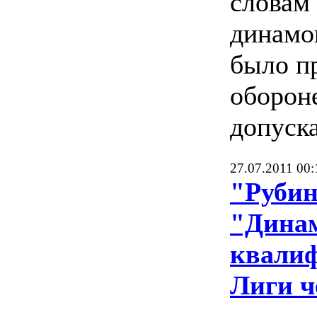
словам
динамо
было п
обороне
допуск
27.07.2011 00:
"Рубин
"Дина
квали
Лиги ч