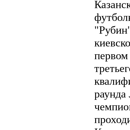
Казанс
футбол
"Рубин
киевск
первом
третьег
квалиф
раунда
чемпио
проход