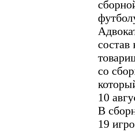
сборно
футбол
Адвока
состав
товари
со сбо
которы
10 авгу
В сбор
19 игро