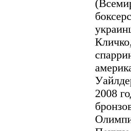
(Всеми
боксерс
украин
Кличко,
спарри
америк
Уайлде
2008 го
бронзо
Олимпи