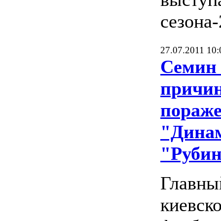
сезона-
27.07.2011 10:
Семин 
причи
пораж
"Динам
"Руби
Главны
киевск