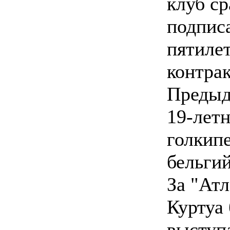
клуб ср
подпис
пятиле
контрак
Предыд
19-летн
голкип
бельгий
За "Атл
Куртуа 
выступа