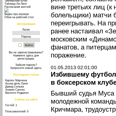
Тренерский штаб
Таблица Ла-Лиги
вине третьих лиц (к 
Расписание матчей
болельщики) матчи 
Видео про игроков
Обои на рабочий стол
переигрывать. На п
Авторизация
ранее настаивал «Зе
Логин
Пароль
московским «Динамо
фанатов, а питерца
Вы не зарегистрированы?
поражение.
Нажмите здесь
для
регистрации.
Забыли пароль?
01.05.2013 02:01:00
Запросите новый
здесь
.
Избившему футбол
Последние статьи
в боксерском клуб
Карлос Марчена
Асьер дель Орно
Давид Сильва
Хоакин Санчес
Бывший судья Муса 
Висенте Родригес
молодежной команд
Сейчас на сайте
Гостей: 1
Кричмара, трудоустр
Пользователей: 0