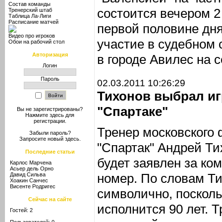
Состав команды
состоится вечером 2
Тренерский штаб
Таблица Ла-Лиги
Расписание матчей
первой половине дн
Видео про игроков
участие в судебном 
Обои на рабочий стол
Авторизация
в городе Авилес на 
Логин
Пароль
02.03.2011 10:26:29
Тихонов выбрал иг
"Спартаке"
Вы не зарегистрированы?
Нажмите здесь
для
регистрации.
Тренер московского 
Забыли пароль?
Запросите новый
здесь
.
"Спартак" Андрей Ти
Последние статьи
будет заявлен за ком
Карлос Марчена
Асьер дель Орно
номер. По словам Ти
Давид Сильва
Хоакин Санчес
Висенте Родригес
символично, поскольк
Сейчас на сайте
исполнится 90 лет. Т
Гостей: 2