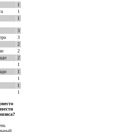
1
та
1
и
1
3
ера
3
2
ли
2
адо
2
1
адо
1
1
1
и
1
рнесто
ывести
ризиса?
ень
льный