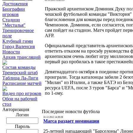
01.11.2011 13:45:35
Достижения
Пражский архиеписком Доминик Дуку пол
Биографии
чешской футбольной команды "Виктория" и
игроков
благословения для команды перед поединк
Стадион
Чемпионов. Доминик, если согласится, пог
"Месталья"
сам пойдет на стадион. Матч пройдет пер
Тренировочное
AFP.
поле
Клубный гимн
Официальный представитель архиепископа
Город Валенсия
ответить отказом на просьбу руководства 
Новости
архиеписком очень любит игру миллионов.
Архив трансляций
первый раз пробилась в такое престижней
Состав команды
Девятнадцатого октября в поединке проти
Тренерский штаб
проиграли. Тогда каталонцы забили 2 безо
Таблица Ла-Лиги
"Милан" из Италии, а также БАТЭ из Бел
Расписание матчей
ресурса UEFA, после 3 туров "Барса" и "М
по 1-ому.
Видео про игроков
Обои на рабочий
стол
Авторизация
Последние новости футбола
Логин
31.12.2012 14:39:28
Marca раздает номинации
Пароль
25-летний нападающий "Барселоны" Лионел