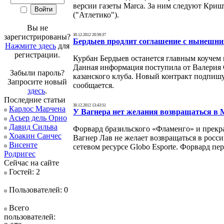
версии газеты Marca. За ним следуют Криш
("Атлетико").
Вы не
зарегистрированы?
30.12.2012 20:59:37
Бердыев продлит соглашение с нынешни
Нажмите здесь
для
регистрации.
Курбан Бердыев останется главным коучем
Данная информация поступила от Валерия 
Забыли пароль?
казанского клуба. Новый контракт подпишут
Запросите новый
сообщается.
здесь
.
Последние статьи
30.12.2012 13:43:51
Карлос Марчена
У Вагнера нет желания возвращаться в 
Асьер дель Орно
Давид Сильва
Форвард бразильского «Фламенго» и прекр
Хоакин Санчес
Вагнер Лав не желает возвращаться в росс
Висенте
сетевом ресурсе Globo Esporte. Форвард пер
Родригес
Сейчас на сайте
Гостей: 2
Пользователей: 0
Всего
пользователей: