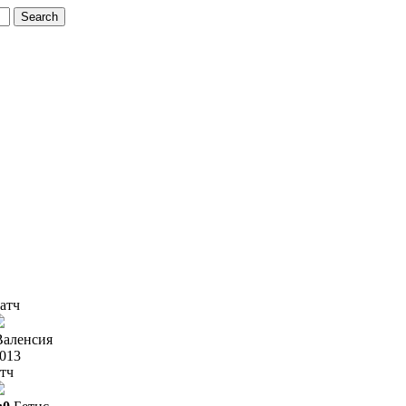
атч
Валенсия
2013
тч