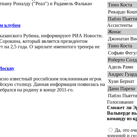
тиану Роналду ("Реал") и Радамель Фалькао
Тино Коста
Рикардо Кош
Пабло Пьятт
м клубом
Ассистенты
Жонас
 казанского Рубина, информируют РИА Новости.
Джонатан Ви
Сорокина, который является президентом
Тино Коста
 на 2,5 года. О зарплате именитого тренера не
Софьян Фегу
Роберто Солд
Адиль Рами
Москву
Андрес Гуард
асно известный российским поклонникам игрок
Хуан Бернат
ийскую столицу. Данная информация появилась на
Дани Парехо
ебрался на родину в конце 2011-го.
Пабло Пьятт
Голосование
Сможет ли Э
Вальверде в
команду из к
Да, это оч
хороший и си