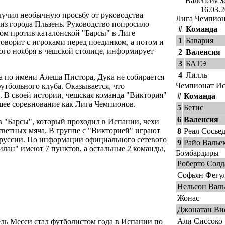
Валенсия
3
16.03.
учил необычную просьбу от руководства
Лига Чемпио
з города Пльзень. Руководство попросило
#
Команда
ом против каталонской "Барсы" в Лиге
1
Бавария
оворит с игроками перед поединком, а потом и
вого ноября в чешской столице, информирует
2
Валенсия
3
БАТЭ
4
Лилль
 по имени Алеша Пистора, Дука не собирается
Чемпионат И
футбольного клуба. Оказывается, что
 В своей истории, чешская команда "Виктория"
#
Команда
шее соревнование как Лига Чемпионов.
5
Бетис
6
Валенсия
в "Барсы", который проходил в Испании, чехи
тветных мяча. В группе с "Викторией" играют
8
Реал Сосье
оруссии. По информации официального сетевого
9
Райо Валье
илан" имеют 7 пунктов, а остальные 2 команды,
Бомбардиры
Роберто Солд
Софьян Фегу
Нельсон Валь
Жонас
Джонатан Ви
Али Сиссоко
ь Месси стал футболистом года в Испании по