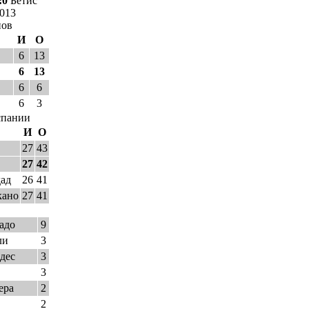
:0
Бетис
2013
нов
И
О
6
13
6
13
6
6
6
3
спании
И
О
27
43
27
42
дад
26
41
кано
27
41
адо
9
ли
3
дес
3
3
ера
2
2