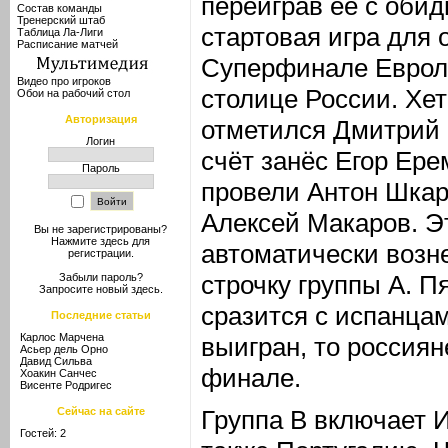
переиграв её с обид
Состав команды
Тренерский штаб
стартовая игра для 
Таблица Ла-Лиги
Расписание матчей
Суперфинале Еврол
Видео про игроков
столице России. Хет
Обои на рабочий стол
Авторизация
отметился Дмитрий 
Логин
счёт занёс Егор Ерем
Пароль
провели Антон Шкар
Алексей Макаров. Э
Вы не зарегистрированы?
Нажмите здесь
для
автоматически возн
регистрации.
строчку группы А. П
Забыли пароль?
Запросите новый
здесь
.
сразится с испанцам
Последние статьи
Карлос Марчена
выигран, то россиян
Асьер дель Орно
Давид Сильва
финале.
Хоакин Санчес
Висенте Родригес
Сейчас на сайте
Группа В включает 
Гостей: 2