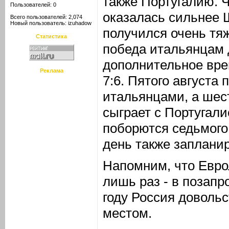
также Португалию. Ч
Пользователей: 0
оказалась сильнее 
Всего пользователей: 2,074
Новый пользователь:
izuhadow
получился очень тя
Статистика
победа итальянцам 
дополнительное вре
Реклама
7:6. Пятого августа 
итальянцами, а шес
сыграет с Португали
поборются седьмого 
день также заплани
Напомним, что Евро
лишь раз - в позап
году Россия доволь
местом.