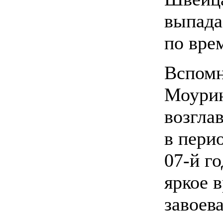
выпада
по вре
Вспомн
Моури
возгла
в перио
07-й го
яркое 
завоева