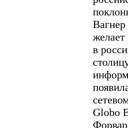
поклон
Вагнер
желает
в росс
столицу
информ
появила
сетевом
Globo E
Форвар