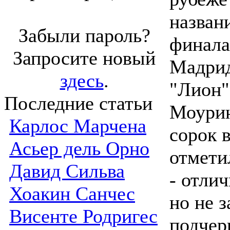
назван
Забыли пароль?
финала
Запросите новый
Мадрид
здесь
.
"Лион"
Последние статьи
Моурин
Карлос Марчена
сорок в
Асьер дель Орно
отмети
Давид Сильва
- отлич
Хоакин Санчес
но не 
Висенте Родригес
подчер