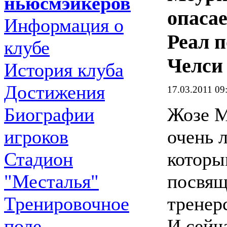
ньюсмэйкеров
опасае
Информация о
Реал п
клубе
Челси
История клуба
Достижения
17.03.2011 09
Жозе 
Биографии
очень 
игроков
которы
Стадион
посвящ
"Месталья"
тренер
Тренировочное
И сейча
поле