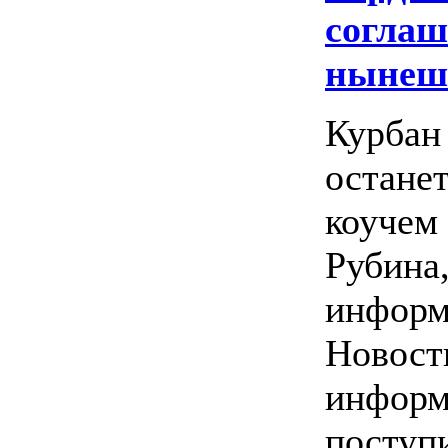
соглаш
нынеш
Курбан
остане
коучем 
Рубина
инфор
Новост
информ
поступ