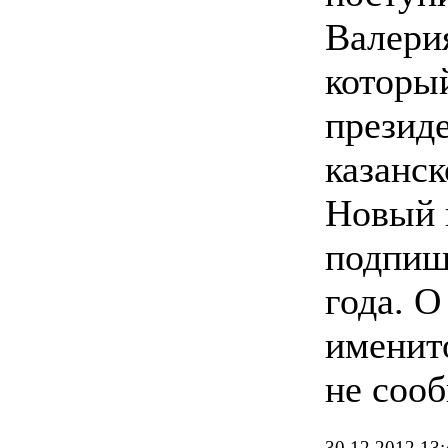
Валери
которы
презид
казанск
Новый 
подпиш
года. О
именит
не сооб
30.12.2012 13: