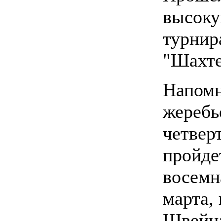
высоку
турнир
"Шахте
Напомн
жеребь
четвер
пройде
восемн
марта, 
Швейца