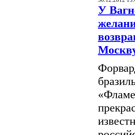
У Вагн
желан
возвра
Москв
Форвар
бразил
«Фламе
прекра
извест
россий