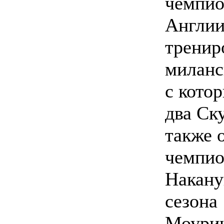
чемпио
Англии
тренир
миланс
с кото
два Ску
также 
чемпио
Накану
сезона 
Моурин