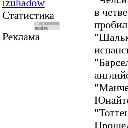
izuhadow
в четв
Статистика
пробил
Реклама
"Шальк
испанс
"Барсе
англий
"Манче
Юнайте
"Тотте
Прошел