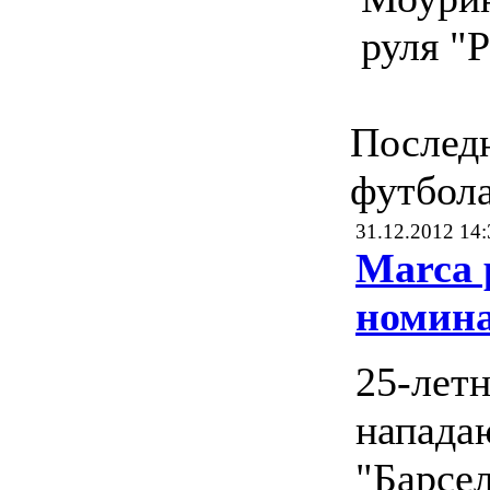
руля "Р
Послед
футбол
31.12.2012 14:
Marca 
номин
25-лет
напад
"Барсе