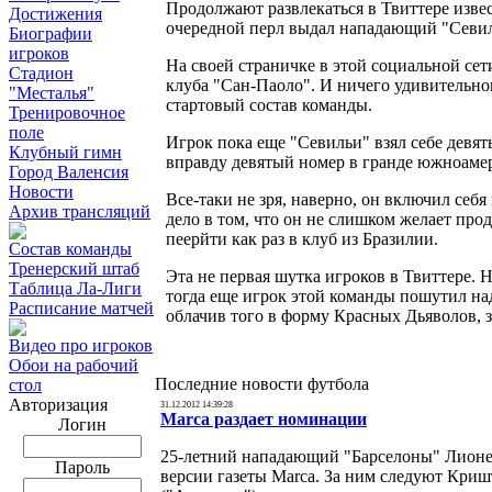
Продолжают развлекаться в Твиттере изве
Достижения
очередной перл выдал нападающий "Севи
Биографии
игроков
На своей страничке в этой социальной сет
Стадион
клуба "Сан-Паоло". И ничего удивительного
"Месталья"
стартовый состав команды.
Тренировочное
поле
Игрок пока еще "Севильи" взял себе девят
Клубный гимн
вправду девятый номер в гранде южноамер
Город Валенсия
Новости
Все-таки не зря, наверно, он включил себя 
Архив трансляций
дело в том, что он не слишком желает про
пеерйти как раз в клуб из Бразилии.
Состав команды
Тренерский штаб
Эта не первая шутка игроков в Твиттере. 
Таблица Ла-Лиги
тогда еще игрок этой команды пошутил на
Расписание матчей
облачив того в форму Красных Дьяволов, з
Видео про игроков
Обои на рабочий
Последние новости футбола
стол
Авторизация
31.12.2012 14:39:28
Marca раздает номинации
Логин
25-летний нападающий "Барселоны" Лионел
Пароль
версии газеты Marca. За ним следуют Криш