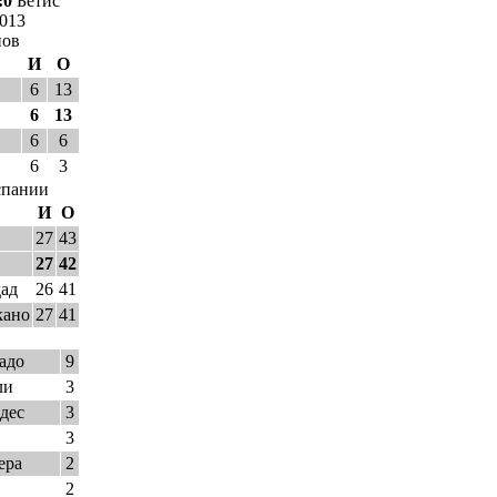
:0
Бетис
2013
нов
И
О
6
13
6
13
6
6
6
3
спании
И
О
27
43
27
42
дад
26
41
кано
27
41
адо
9
ли
3
дес
3
3
ера
2
2