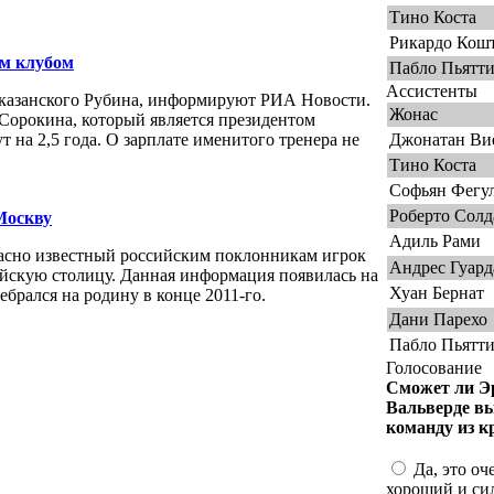
Тино Коста
Рикардо Кош
м клубом
Пабло Пьятт
Ассистенты
 казанского Рубина, информируют РИА Новости.
Жонас
Сорокина, который является президентом
 на 2,5 года. О зарплате именитого тренера не
Джонатан Ви
Тино Коста
Софьян Фегу
Роберто Солд
Москву
Адиль Рами
асно известный российским поклонникам игрок
Андрес Гуард
ийскую столицу. Данная информация появилась на
Хуан Бернат
ебрался на родину в конце 2011-го.
Дани Парехо
Пабло Пьятт
Голосование
Сможет ли Э
Вальверде в
команду из к
Да, это оч
хороший и си