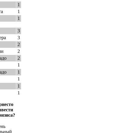
1
та
1
и
1
3
ера
3
2
ли
2
адо
2
1
адо
1
1
1
и
1
рнесто
ывести
ризиса?
ень
льный