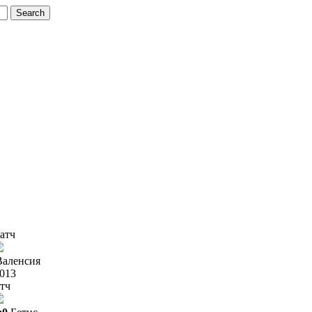
атч
Валенсия
2013
тч