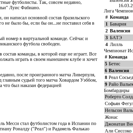
Валенсия
3
стные футболисты. Так, совсем недавно,
16.03.
льи" Луис Фабиано.
Лига Чемпио
#
Команда
и, он написал основной состав бразильского
 не было бы, если бы он...не поставил себя в
1
Бавария
2
Валенсия
3
БАТЭ
ый номер в виртуальной команде. Сейчас и
иканского футбола свободен.
4
Лилль
Чемпионат И
в состав команды, в которой еще не играет. Все
#
Команда
должать играть в своем нынешнем клубе и хочет
5
Бетис
6
Валенсия
Недавно, после проигранного матча Ливерпуля,
8
Реал Сосье
д главным судьей того матча Ховардом Уэббом,
9
Райо Валье
а что был наказан федерацией
Бомбардиры
Роберто Солд
Софьян Фегу
Нельсон Валь
Жонас
ь Месси стал футболистом года в Испании по
Джонатан Ви
тиану Роналду ("Реал") и Радамель Фалькао
Али Сиссоко