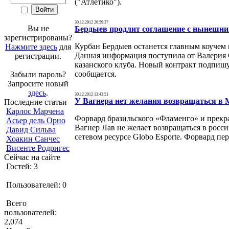
("Атлетико").
30.12.2012 20:59:37
Вы не
Бердыев продлит соглашение с нынешни
зарегистрированы?
Курбан Бердыев останется главным коучем
Нажмите здесь
для
Данная информация поступила от Валерия 
регистрации.
казанского клуба. Новый контракт подпишут
сообщается.
Забыли пароль?
Запросите новый
здесь
.
30.12.2012 13:43:51
У Вагнера нет желания возвращаться в 
Последние статьи
Карлос Марчена
Форвард бразильского «Фламенго» и прекр
Асьер дель Орно
Вагнер Лав не желает возвращаться в росс
Давид Сильва
сетевом ресурсе Globo Esporte. Форвард пер
Хоакин Санчес
Висенте Родригес
Сейчас на сайте
Гостей: 3
Пользователей: 0
Всего
пользователей:
2,074