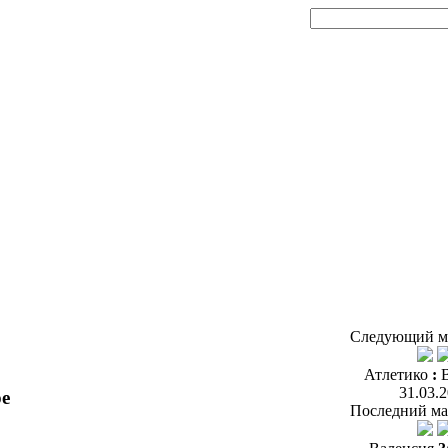
Следующий м
Атлетико
:
31.03.
ре
Последний ма