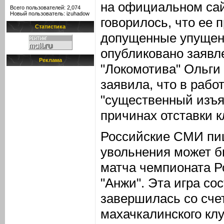
на официальном сай
Всего пользователей: 2,074
Новый пользователь:
izuhadow
говорилось, что ее 
Статистика
допущенные упущени
опубликовано заявл
Реклама
"Локомотива" Ольги
заявила, что в рабо
"существенный изъя
причинах отставки к
Российские СМИ пиш
увольнения может б
матча чемпионата Р
"Анжи". Эта игра со
завершилась со счет
махачкалинского клу