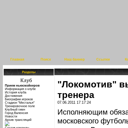
Главная
Поиск
Наш баннер
Ссылки
К
Разделы
"Локомотив" в
Прием ньюсмэйкеров
Информация о клубе
тренера
История клуба
Достижения
Биографии игроков
07.06.2011 17:17:24
Стадион "Месталья"
Тренировочное поле
Клубный гимн
Исполняющим обязан
Город Валенсия
Новости
московского футболь
Архив трансляций
Состав команды