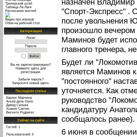
назначен Владимир
Тренерский штаб
Таблица Ла-Лиги
"Спорт-Экспресс" . 
Расписание матчей
после увольнения Ю
Видео про игроков
Обои на рабочий стол
произошло вечером 
Авторизация
Маминов будет испо
Логин
Пароль
главного тренера, не
Будет ли "Локомотив
Вы не зарегистрированы?
Нажмите здесь
для
является Маминов к
регистрации.
"постоянного" наста
Забыли пароль?
Запросите новый
здесь
.
уточняется. Как отм
Последние статьи
руководство "Локом
Карлос Марчена
Асьер дель Орно
Давид Сильва
кандидатуру Анатол
Хоакин Санчес
Висенте Родригес
сообщалось ранее).
Сейчас на сайте
Гостей: 1
6 июня в сообщении
Пользователей: 0