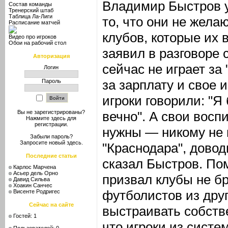
Владимир Быстров у
Состав команды
Тренерский штаб
Таблица Ла-Лиги
то, что они не желаю
Расписание матчей
клубов, которые их 
Видео про игроков
Обои на рабочий стол
заявил в разговоре 
Авторизация
сейчас не играет за 
Логин
за зарплату и свое 
Пароль
игроки говорили: "Я
вечно". А свои восп
Вы не зарегистрированы?
Нажмите здесь
для
регистрации.
нужны — никому не 
Забыли пароль?
Запросите новый
здесь
.
"Краснодара", довод
Последние статьи
сказал Быстров. По
Карлос Марчена
Асьер дель Орно
призвал клубы не б
Давид Сильва
Хоакин Санчес
футболистов из друг
Висенте Родригес
Сейчас на сайте
выстраивать собств
Гостей: 1
что игроки из систе