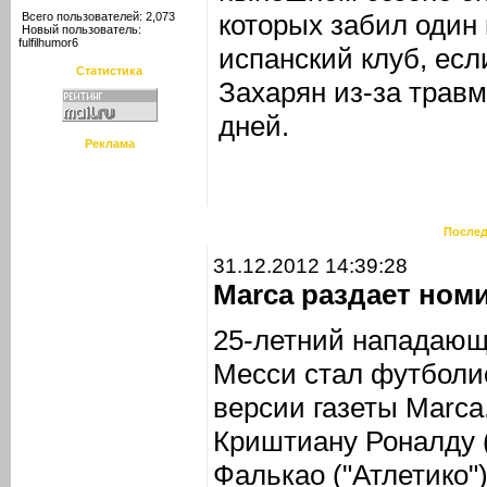
которых забил один
Всего пользователей: 2,073
Новый пользователь:
fulfilhumor6
испанский клуб, если
Статистика
Захарян из-за травм
дней.
Реклама
Послед
31.12.2012 14:39:28
Marca раздает ном
25-летний нападающ
Месси стал футболис
версии газеты Marca
Криштиану Роналду 
Фалькао ("Атлетико")