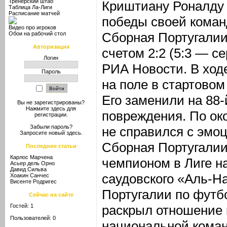
Тренерский штаб
Криштиану Роналду 
Таблица Ла-Лиги
Расписание матчей
победы своей коман
Видео про игроков
Сборная Португалии
Обои на рабочий стол
Авторизация
счетом 2:2 (5:3 — с
Логин
РИА Новости. В ход
Пароль
на поле в стартовом
Его заменили на 88-
Вы не зарегистрированы?
Нажмите здесь
для
повреждения. По ок
регистрации.
Забыли пароль?
не справился с эмоц
Запросите новый
здесь
.
Сборная Португалии
Последние статьи
Карлос Марчена
чемпионом в Лиге н
Асьер дель Орно
Давид Сильва
саудовского «Аль-Н
Хоакин Санчес
Висенте Родригес
Португалии по футб
Сейчас на сайте
Гостей: 1
раскрыл отношение 
Пользователей: 0
национальной кома