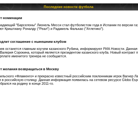
Последние новости футбола
ет номинации
падающий "Барселоны" Лионель Месси стал футболистом года в Испании по версии га
ют Криштиану Роналду ("Реал") и Радамель Фалькао ("Атлетико").
одлит соглашение с нынешним клубом
ев останется главным коучем казанского Рубина, информируют РИА Новости. Данна
 Валерия Сорокина, который является президентом казанского клуба. Новый контракт 
зарплате именитого тренера не сообщается.
ет желания возвращаться в Москву
ильского «Фламенго» и прекрасно известный российским поклонникам игрок Вагнер Ла
 в российскую столицу. Данная информация появилась на сетевом ресурсе Globo Espo
брался на родину в конце 2011-го.