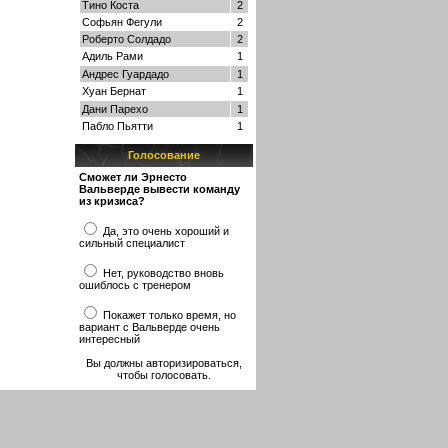
Тино Коста
2
Софьян Фегули
2
Роберто Солдадо
2
Адиль Рами
1
Андрес Гуардадо
1
Хуан Бернат
1
Дани Парехо
1
Пабло Пьятти
1
Голосование
Сможет ли Эрнесто
Вальверде вывести команду
из кризиса?
Да, это очень хороший и
сильный специалист
Нет, руководство вновь
ошиблось с тренером
Покажет только время, но
вариант с Вальверде очень
интересный
Вы должны авторизироваться,
чтобы голосовать.