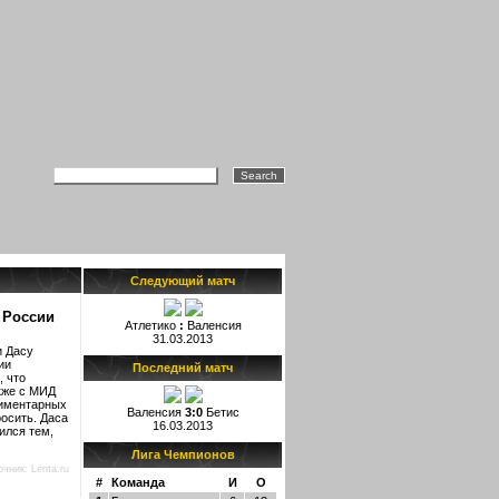
Следующий матч
 России
Атлетико
:
Валенсия
31.03.2013
и Дасу
ии
Последний матч
, что
кже с МИД
лиментарных
Валенсия
3:0
Бетис
росить. Даса
16.03.2013
ился тем,
Лига Чемпионов
очник:
Lenta.ru
#
Команда
И
О