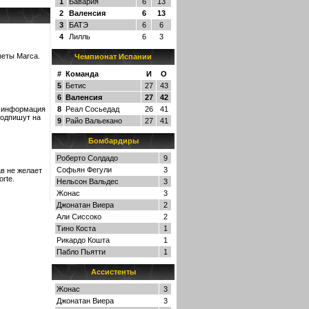
1
Бавария
6
13
2
Валенсия
6
13
3
БАТЭ
6
6
4
Лилль
6
3
зеты Marca.
Чемпионат Испании
#
Команда
И
О
5
Бетис
27
43
6
Валенсия
27
42
я информация
8
Реал Сосьедад
26
41
подпишут на
9
Райо Вальекано
27
41
Бомбардиры
Роберто Солдадо
9
Софьян Фегули
3
в не желает
rte.
Нельсон Вальдес
3
Жонас
3
Джонатан Виера
2
Али Сиссоко
2
Тино Коста
1
Рикардо Кошта
1
Пабло Пьятти
1
Ассистенты
Жонас
3
Джонатан Виера
3