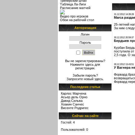
Тренерский штаб
Таблица Ла-Лиги
Расписание матчей
31.12.2012 14:39:28
Видео про игроков
Marca разда
Обои на рабочий стол
25-летний на
Авторизация
За ним следу
Логин
30.12.2012 20:59:37
Бердыев пр
Пароль
Курбан Берды
поступила от
2,5 года. О 
Вы не зарегистрированы?
Нажмите здесь
для
30.12.2012 13:43:51
У Вагнера н
регистрации.
Форвард браз
Забыли пароль?
возвращаться
Запросите новый
здесь
.
Форвард пере
Последние статьи
Карлос Марчена
Асьер дель Орно
Давид Сильва
Хоакин Санчес
Висенте Родригес
Сейчас на сайте
Гостей: 4
Пользователей: 0