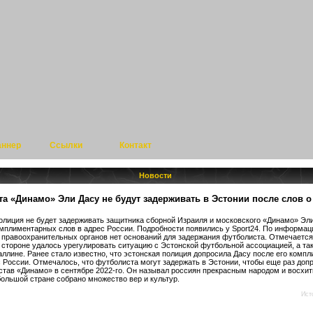
аннер
Ссылки
Контакт
Новости
а «Динамо» Эли Дасу не будут задерживать в Эстонии после слов о
олиция не будет задерживать защитника сборной Израиля и московского «Динамо» Эл
омплиментарных слов в адрес России. Подробности появились у Sport24. По информац
у правоохранительных органов нет оснований для задержания футболиста. Отмечается
 стороне удалось урегулировать ситуацию с Эстонской футбольной ассоциацией, а та
аллине. Ранее стало известно, что эстонская полиция допросила Дасу после его комп
с России. Отмечалось, что футболиста могут задержать в Эстонии, чтобы еще раз доп
став «Динамо» в сентябре 2022-го. Он называл россиян прекрасным народом и восхит
 большой стране собрано множество вер и культур.
Ист