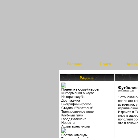
Главная
Поиск
Наш б
Разделы
Футболист
Прием ньюсмэйкеров
07.06.2025 23:11:53
Информация о клубе
История клуба
Эстонская п
Достижения
после его к
Биографии игроков
источника, 
Стадион "Месталья"
израильской
Тренировочное поле
Израиля в Т
Клубный гимн
слов в адре
Город Валенсия
пополнил со
Новости
что в такой
Архив трансляций
Состав команды