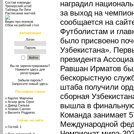
наградил националь
Состав команды
Тренерский штаб
Таблица Ла-Лиги
за выход на чемпио
Расписание матчей
сообщается на сайте
Видео про игроков
Обои на рабочий стол
Футболистам и глав
Авторизация
было присвоено поч
Логин
Узбекистана». Перв
Пароль
президента Ассоциа
Равшан Ирматов бы
Вы не зарегистрированы?
Нажмите здесь
для
регистрации.
бескорыстную служб
Забыли пароль?
Запросите новый
здесь
.
штаба получили орд
Последние статьи
сборная Узбекистан
Карлос Марчена
Асьер дель Орно
вышла в финальную 
Давид Сильва
Хоакин Санчес
Команда занимает 57
Висенте Родригес
Сейчас на сайте
Международной фед
Гостей: 1
Чемпионат мира-202