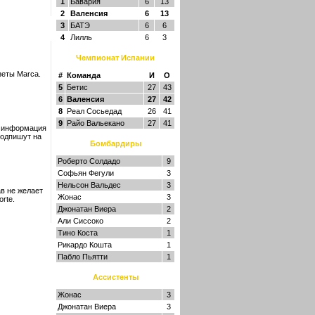
1
Бавария
6
13
2
Валенсия
6
13
3
БАТЭ
6
6
4
Лилль
6
3
Чемпионат Испании
зеты Marca.
#
Команда
И
О
5
Бетис
27
43
6
Валенсия
27
42
8
Реал Сосьедад
26
41
9
Райо Вальекано
27
41
я информация
подпишут на
Бомбардиры
Роберто Солдадо
9
Софьян Фегули
3
Нельсон Вальдес
3
в не желает
Жонас
3
rte.
Джонатан Виера
2
Али Сиссоко
2
Тино Коста
1
Рикардо Кошта
1
Пабло Пьятти
1
Ассистенты
Жонас
3
Джонатан Виера
3