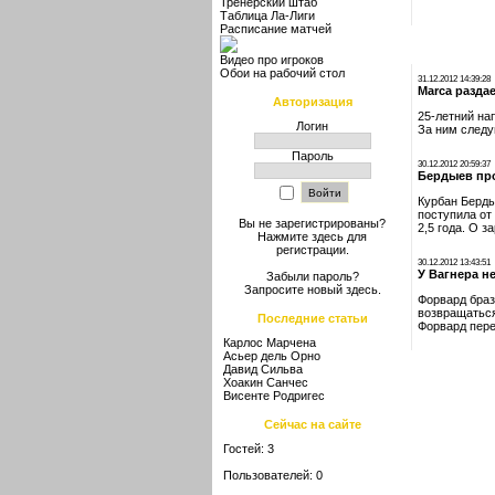
Тренерский штаб
Таблица Ла-Лиги
Расписание матчей
Видео про игроков
Обои на рабочий стол
31.12.2012 14:39:28
Marca разда
Авторизация
25-летний на
Логин
За ним следу
Пароль
30.12.2012 20:59:37
Бердыев пр
Курбан Берды
поступила от
Вы не зарегистрированы?
2,5 года. О 
Нажмите здесь
для
регистрации.
30.12.2012 13:43:51
У Вагнера н
Забыли пароль?
Запросите новый
здесь
.
Форвард браз
возвращаться
Последние статьи
Форвард пере
Карлос Марчена
Асьер дель Орно
Давид Сильва
Хоакин Санчес
Висенте Родригес
Сейчас на сайте
Гостей: 3
Пользователей: 0