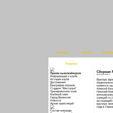
Главная
Поиск
Наш б
Разделы
Сборная Р
Прием ньюсмэйкеров
06.06.2025 18:05:12
Информация о клубе
История клуба
Вратарь фра
Достижения
национально
Биографии игроков
появятся за
Стадион "Месталья"
Алексей Бат
Тренировочное поле
Николай Ком
Клубный гимн
московскому
Город Валенсия
санкций со 
Новости
ассоциаций 
Архив трансляций
крупных меж
года в Герма
Состав команды