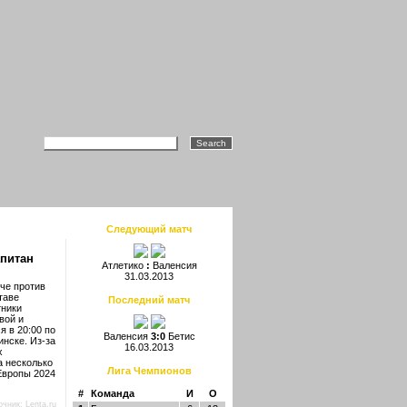
Следующий матч
апитан
Атлетико
:
Валенсия
31.03.2013
че против
таве
Последний матч
тники
вой и
 в 20:00 по
Валенсия
3:0
Бетис
нске. Из-за
16.03.2013
х
а несколько
Лига Чемпионов
Европы 2024
#
Команда
И
О
очник:
Lenta.ru