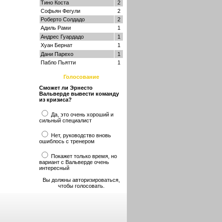
Тино Коста
2
Софьян Фегули
2
Роберто Солдадо
2
Адиль Рами
1
Андрес Гуардадо
1
Хуан Бернат
1
Дани Парехо
1
Пабло Пьятти
1
Голосование
Сможет ли Эрнесто
Вальверде вывести команду
из кризиса?
Да, это очень хороший и
сильный специалист
Нет, руководство вновь
ошиблось с тренером
Покажет только время, но
вариант с Вальверде очень
интересный
Вы должны авторизироваться,
чтобы голосовать.