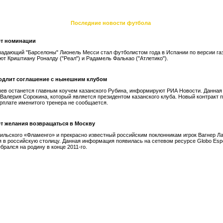
Последние новости футбола
ет номинации
падающий "Барселоны" Лионель Месси стал футболистом года в Испании по версии га
ют Криштиану Роналду ("Реал") и Радамель Фалькао ("Атлетико").
одлит соглашение с нынешним клубом
ев останется главным коучем казанского Рубина, информируют РИА Новости. Данна
 Валерия Сорокина, который является президентом казанского клуба. Новый контракт 
зарплате именитого тренера не сообщается.
ет желания возвращаться в Москву
ильского «Фламенго» и прекрасно известный российским поклонникам игрок Вагнер Ла
 в российскую столицу. Данная информация появилась на сетевом ресурсе Globo Espo
брался на родину в конце 2011-го.