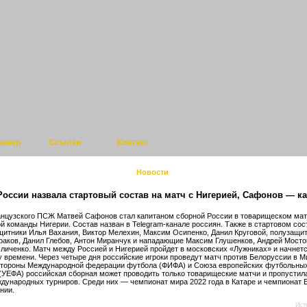
аннер
Ссылки
Контакт
Новости
оссии назвала стартовый состав на матч с Нигерией, Сафонов — к
нцузского ПСЖ Матвей Сафонов стал капитаном сборной России в товарищеском мат
й команды Нигерии. Состав назван в Telegram-канале россиян. Также в стартовом сос
щитники Илья Вахания, Виктор Мелехин, Максим Осипенко, Данил Круговой, полузащи
раков, Данил Глебов, Антон Миранчук и нападающие Максим Глушенков, Андрей Мосто
личенко. Матч между Россией и Нигерией пройдет в московских «Лужниках» и начнется
 времени. Через четыре дня российские игроки проведут матч против Белоруссии в Ми
стороны Международной федерации футбола (ФИФА) и Союза европейских футбольны
(УЕФА) российская сборная может проводить только товарищеские матчи и пропустил
дународных турниров. Среди них — чемпионат мира 2022 года в Катаре и чемпионат 
нии.
Ист