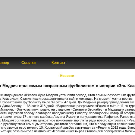
аннер
Ссылки
Контакт
Новости
т Модрич стал самым возрастным футболистом в истории «Эль Кла
к мадридского «Реала» Лука Модрич установил рекорд, став самым возрастным фут
ь Классико». Статистика игрока доступна на сайте команды. На момент матча против
 хорватскому футболисту было 39 лет и 47 дней. До Модрича рекорд принадлежал экс
 Дани Алвесу — 38 лет и 318 дней. «Барселона» разгромила «Реал» в матче 11-го тур
Испании. «Эль-класико» прошло на стадионе «Сантьяго Бернабеу» в Мадриде и завер
 Гости одержали победу благодаря нападающему Роберту Левандовски, который оформ
 а также голам 17-летнего хавбека Ламина Ямаля и полузащитника Рафиньи. Ранее ст
то Модрич согласился на двукратное понижение зарплаты ради нового контракта с «Ре
 с руководством команды стороны достигли соглашения, что в следующем сезоне хав
5 миллионов евро вместо 10. Хорватский хавбек выступает за «Реал» с 2012 года. Вме
 четыре раза выиграл чемпионат Испании и шесть раз становился победителем Лиги 