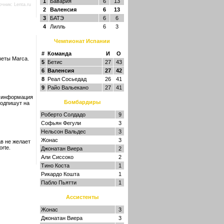
1
Бавария
6
13
очник:
Lenta.ru
2
Валенсия
6
13
3
БАТЭ
6
6
4
Лилль
6
3
Чемпионат Испании
#
Команда
И
О
зеты Marca.
5
Бетис
27
43
6
Валенсия
27
42
8
Реал Сосьедад
26
41
9
Райо Вальекано
27
41
я информация
Бомбардиры
подпишут на
Роберто Солдадо
9
Софьян Фегули
3
Нельсон Вальдес
3
Жонас
3
в не желает
rte.
Джонатан Виера
2
Али Сиссоко
2
Тино Коста
1
Рикардо Кошта
1
Пабло Пьятти
1
Ассистенты
Жонас
3
Джонатан Виера
3