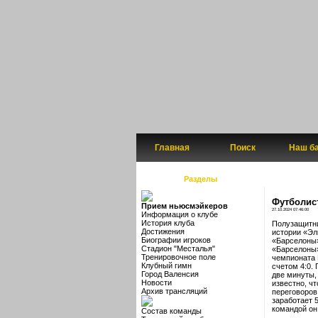
Главная
Поиск
Наш б
Разделы
Футболис
Прием ньюсмэйкеров
27.10.2024 07:46:00
Информация о клубе
История клуба
Полузащитни
Достижения
истории «Эл
Биографии игроков
«Барселоны»
Стадион "Месталья"
«Барселоны»
Тренировочное поле
чемпионата 
Клубный гимн
счетом 4:0.
Город Валенсия
две минуты,
Новости
известно, ч
Архив трансляций
переговоров
заработает 
командой он
Состав команды