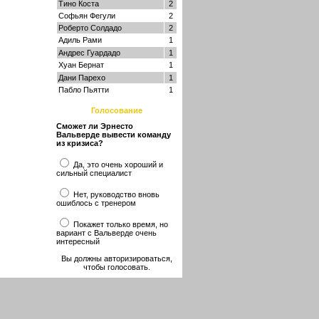
Тино Коста
2
Софьян Фегули
2
Роберто Солдадо
2
Адиль Рами
1
Андрес Гуардадо
1
Хуан Бернат
1
Дани Парехо
1
Пабло Пьятти
1
Голосование
Сможет ли Эрнесто
Вальверде вывести команду
из кризиса?
Да, это очень хороший и
сильный специалист
Нет, руководство вновь
ошиблось с тренером
Покажет только время, но
вариант с Вальверде очень
интересный
Вы должны авторизироваться,
чтобы голосовать.