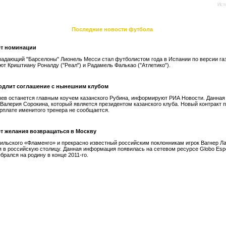
Ист
Последние новости футбола
ет номинации
падающий "Барселоны" Лионель Месси стал футболистом года в Испании по версии га
ют Криштиану Роналду ("Реал") и Радамель Фалькао ("Атлетико").
одлит соглашение с нынешним клубом
ев останется главным коучем казанского Рубина, информируют РИА Новости. Данна
 Валерия Сорокина, который является президентом казанского клуба. Новый контракт 
зарплате именитого тренера не сообщается.
ет желания возвращаться в Москву
ильского «Фламенго» и прекрасно известный российским поклонникам игрок Вагнер Ла
 в российскую столицу. Данная информация появилась на сетевом ресурсе Globo Espo
брался на родину в конце 2011-го.