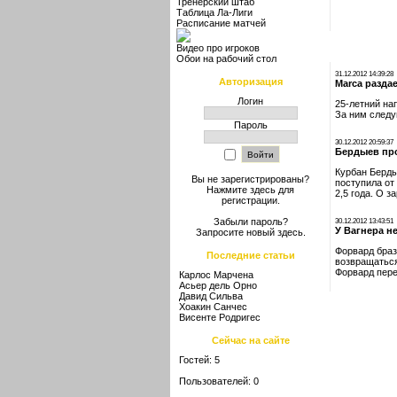
Тренерский штаб
Таблица Ла-Лиги
Расписание матчей
Видео про игроков
Обои на рабочий стол
31.12.2012 14:39:28
Авторизация
Marca разда
Логин
25-летний на
За ним следу
Пароль
30.12.2012 20:59:37
Бердыев пр
Курбан Берды
Вы не зарегистрированы?
поступила от
Нажмите здесь
для
2,5 года. О 
регистрации.
Забыли пароль?
30.12.2012 13:43:51
У Вагнера н
Запросите новый
здесь
.
Форвард браз
Последние статьи
возвращаться
Форвард пере
Карлос Марчена
Асьер дель Орно
Давид Сильва
Хоакин Санчес
Висенте Родригес
Сейчас на сайте
Гостей: 5
Пользователей: 0