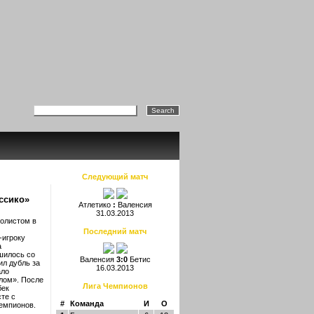
Следующий матч
ссико»
Атлетико
:
Валенсия
31.03.2013
болистом в
Последний матч
-игроку
а
шилось со
Валенсия
3:0
Бетис
ил дубль за
16.03.2013
ало
алом». После
Лига Чемпионов
бек
сте с
#
Команда
И
О
чемпионов.