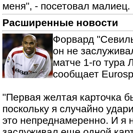
меня", - посетовал малиец.
Расширенные новости
Форвард "Севиль
он не заслужива
матче 1-го тура 
сообщает Еurospo
"Первая желтая карточка 
поскольку я случайно удар
это непреднамеренно. И я 
заслуживал еще одной карт