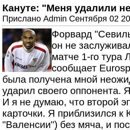
Кануте: "Меня удалили н
Прислано Admin Сентября 02 20
Форвард "Севиль
он не заслужива
матче 1-го тура 
сообщает Еurospo
была получена мной неожид
ударил своего оппонента. 
И я не думаю, что второй 
карточки. Я приблизился к
"Валенсии") без мяча, и пос